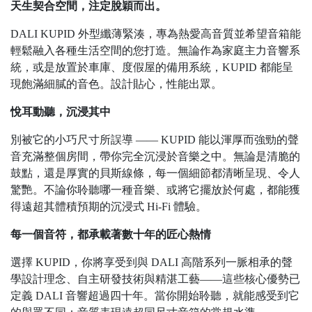
天生契合空間，注定脫穎而出。
DALI KUPID 外型纖薄緊湊，專為熱愛高音質並希望音箱能
輕鬆融入各種生活空間的您打造。無論作為家庭主力音響系
統，或是放置於車庫、度假屋的備用系統，KUPID 都能呈
現飽滿細膩的音色。設計貼心，性能出眾。
悅耳動聽，沉浸其中
別被它的小巧尺寸所誤導 —— KUPID 能以渾厚而強勁的聲
音充滿整個房間，帶你完全沉浸於音樂之中。無論是清脆的
鼓點，還是厚實的貝斯線條，每一個細節都清晰呈現、令人
驚艷。不論你聆聽哪一種音樂、或將它擺放於何處，都能獲
得遠超其體積預期的沉浸式 Hi-Fi 體驗。
每一個音符，都承載著數十年的匠心熱情
選擇 KUPID，你將享受到與 DALI 高階系列一脈相承的聲
學設計理念、自主研發技術與精湛工藝——這些核心優勢已
定義 DALI 音響超過四十年。當你開始聆聽，就能感受到它