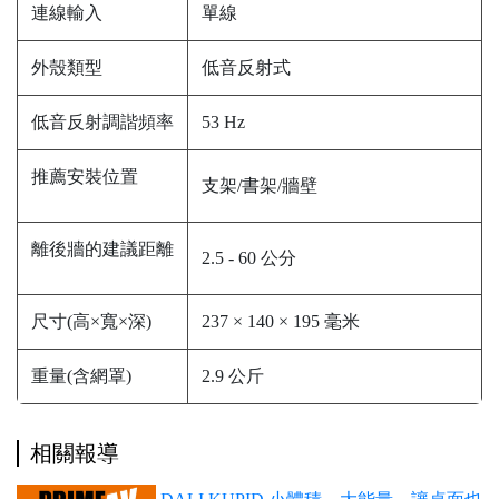
連線輸入
單線
外殼類型
低音反射式
低音反射調諧頻率
53 Hz
支架/書架/牆壁
2.5 - 60 公分
尺寸(高×寬×深)
237 × 140 × 195 毫米
重量(含網罩)
2.9 公斤
相關報導