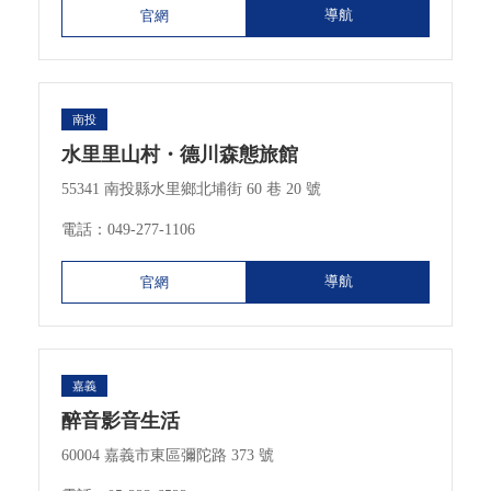
導航
官網
南投
水里里山村・德川森態旅館
55341 南投縣水里鄉北埔街 60 巷 20 號
電話：
049-277-1106
導航
官網
嘉義
醉音影音生活
60004 嘉義市東區彌陀路 373 號