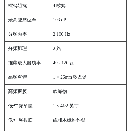
標稱阻抗
4 歐姆
最高聲壓位準
103 dB
分頻頻率
2,100 Hz
分頻原理
2 路
推薦放大器功率
40 - 120 瓦
高頻單體
1 × 26mm 軟凸盆
高頻振膜
軟織物
低/中頻單體
1 × 41⁄2 英寸
低/中頻振膜
紙和木纖維錐盆