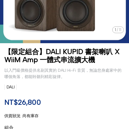
1
/
11
【限定組合】DALI KUPID 書架喇叭 X
WiiM Amp 一體式串流擴大機
以入門級價格提供名副其實的 DALI Hi-Fi 音質，無論您身處家中的
哪個角落，都能聆聽到精彩旋律。
DALI
NT$26,800
供貨狀況:
尚有庫存
組合