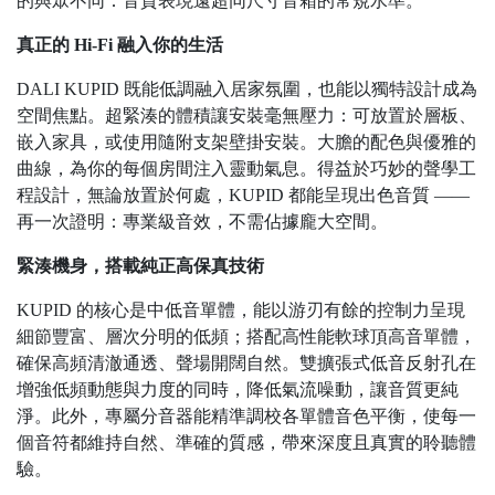
的與眾不同：音質表現遠超同尺寸音箱的常規水準。
真正的 Hi-Fi 融入你的生活
DALI KUPID 既能低調融入居家氛圍，也能以獨特設計成為
空間焦點。超緊湊的體積讓安裝毫無壓力：可放置於層板、
嵌入家具，或使用隨附支架壁掛安裝。大膽的配色與優雅的
曲線，為你的每個房間注入靈動氣息。得益於巧妙的聲學工
程設計，無論放置於何處，KUPID 都能呈現出色音質 ——
再一次證明：專業級音效，不需佔據龐大空間。
緊湊機身，搭載純正高保真技術
KUPID 的核心是中低音單體，能以游刃有餘的控制力呈現
細節豐富、層次分明的低頻；搭配高性能軟球頂高音單體，
確保高頻清澈通透、聲場開闊自然。雙擴張式低音反射孔在
增強低頻動態與力度的同時，降低氣流噪動，讓音質更純
淨。此外，專屬分音器能精準調校各單體音色平衡，使每一
個音符都維持自然、準確的質感，帶來深度且真實的聆聽體
驗。