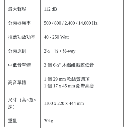
最大聲壓
112 dB
分頻器頻率
500 / 800 / 2,400 / 14,000 Hz
推薦功放功率
40 - 250 Watt
分頻原則
2½ + ½ + ½-way
中低音單體
3 個 6½" 木纖維振膜低音
1 個 29 mm 軟絲質圓頂
高音單體
1 個 17 x 45 mm 鋁帶高音
尺寸（高×寬×
1100 x 220 x 444 mm
深）
重量
30kg