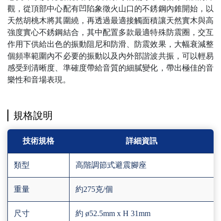
觀，從頂部中心配有凹陷象徵火山口的不銹鋼內錐開始，以
天然胡桃木將其圍繞，再透過最適接觸面積讓天然實木與高
強度實心不銹鋼結合，其中配置多款最適特殊防震圈，交互
作用下供給出色的振動阻尼和防滑、防震效果，大幅衰減整
個頻率範圍內不必要的振動以及內外部諧波共振，可以輕易
感受到清晰度、準確度帶給音質的細膩變化，帶出極佳的音
樂性和音場表現。
規格說明
技術規格
詳細資訊
類型
高階調節式避震腳座
重量
約275克/個
尺寸
約 ø52.5mm x H 31mm