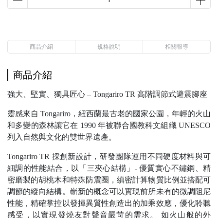
商品介紹
規格說明
相關報導
商品介紹
強大、堅實、獨具匠心 – Tongariro TR 高階調節式避震腳座
靈感來自 Tongariro，紐西蘭最古老的國家公園，年輕的火山
和多變的森林讓它在 1990 年被聯合國教科文組織 UNESCO
列入自然與文化的雙世界遺產。
Tongariro TR 採創新設計，研發團隊運用不同硬度材料與可
細調的性能結合，以「三夾心結構」- 優質實心不鏽鋼、精
密磨製的胡桃木和特殊防震圈，縝密計算物質比例並搭配可
調節的縱向結構。嶄新的概念可以實現前所未有的微調阻尼
性能，精確掌控以發揮異質性創造出的加乘效應，優化聆聽
感受，以實現發燒友對聲音嚴苛的需求。 如火山般的外