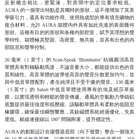
反射概念相比，更緊湊，對房間中的定位要求較低。
AURA 的一個突出特點是其獨特的形狀，這不僅增加了其美
學吸引力，還具有功能作用。使用熱成型的專有填充礦物的
複合材料，允許 AURA 箱體內外具有如此先進的表面幾何
形狀。這種有目的的形狀和各種內部腔室，賦予其理想的聲
學特性。箱體極其堅固、高密度、無共振，並具有出色的內
部阻尼和聲學控制。
26 毫米（1 英寸）的 Scan-Speak ‘Illuminator’ 紡織圓頂高音
單體具有對稱驅動馬達，不論音量大小，都能提供出色的音
質和線性。高音單體的波導使高音的聲音分散更加均勻，並
與中低音單體配對，產生純淨且不受干擾的聲音。130 毫米
（5 英寸）的 Satori 中低音單體使用專有的埃及紙莎草振
膜，以實現透明和輕鬆的聲音傳遞。通風的空氣動力學鑄鋁
底盤提供最佳強度和低壓縮。該驅動單體具有柔軟的低阻尼
橡膠環，確保最佳瞬態響應，其釹磁體系統經過優化，失真
度低。銀線連接線以 180° 間隔附著，提升穩定性。
AURA 的創新設計在揚聲器底部（向下發聲）整合一個強大