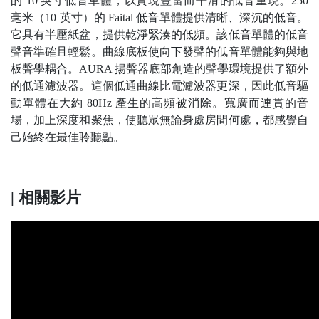
的 10 英寸低音單體，以實現豐富而平滑的低音重現。250
毫米（10 英寸）的 Faital 低音單體提供清晰、深沉的低音。
它具有半壓紙盆，提供乾淨緊湊的低頻。該低音單體的低音
聲音準確且輕鬆。曲線底板使向下發聲的低音單體能夠與地
板聲學耦合。AURA 揚聲器底部創造的聲學環境提供了額外
的低通濾波器。這個低通曲線比電濾波器更深，因此低音驅
動單體在大約 80Hz 產生的高頻被消除。寬廣而連貫的音
場，加上深度和聚焦，使聽眾無論身處房間何處，都感覺自
己始終在最佳聆聽點。
| 相關影片