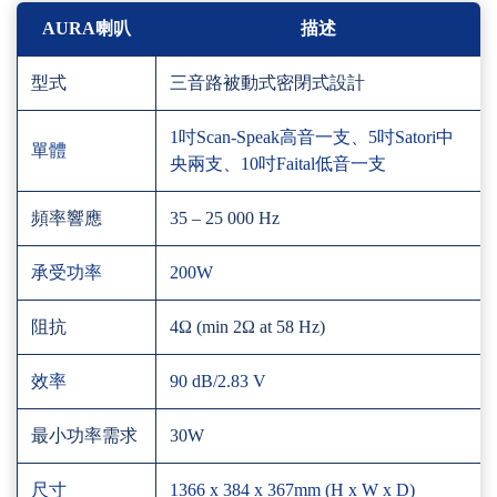
AURA喇叭
描述
型式
三音路被動式密閉式設計
1吋Scan-Speak高音一支、5吋Satori中
單體
央兩支、10吋Faital低音一支
頻率響應
35 – 25 000 Hz
承受功率
200W
阻抗
4Ω (min 2Ω at 58 Hz)
效率
90 dB/2.83 V
最小功率需求
30W
尺寸
1366 x 384 x 367mm (H x W x D)