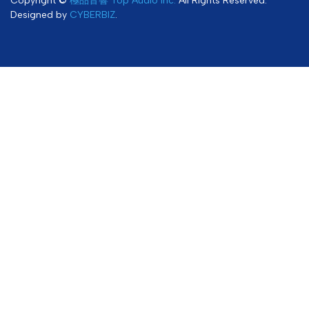
Copyright ©
極品音響 Top Audio Inc.
All Rights Reserved.
Designed by
CYBERBIZ
.