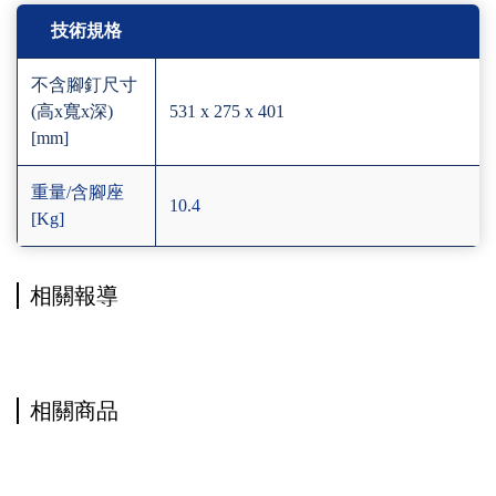
技術規格
不含腳釘尺寸
(高x寬x深)
531 x 275 x 401
[mm]
重量/含腳座
10.4
[Kg]
相關報導
相關商品