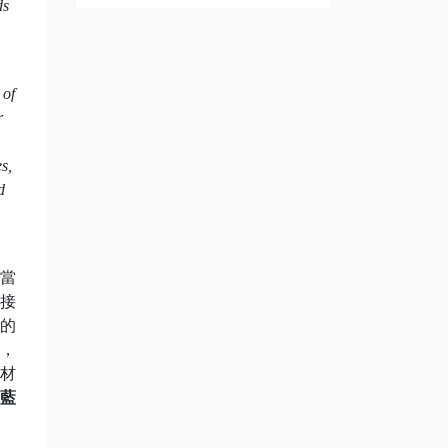
ds
 of
r
s,
d
越當
接
異的
，
體材
藍