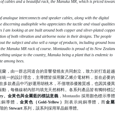
f cables and a beautiful rack, the Manuka MR, which is priced towar
of analogue interconnects and speaker cables, along with the digital
 discerning audiophile who appreciates the tactile and visual qualities
es I am looking at are built around both copper and silver-plated coppe
tion of both vibration and airborne noise in their designs. The people
t the subject and also sell a range of products, including ground boxe
ing the Manuka MR rack of course. Montaudio is proud of its New Zealan
thing unique to the country, Manuka being a plant that is endemic to
ite among bees.
總部位於奧克蘭，由一群志同道合的音響發燒友共同創立，致力於打造超
有統一的設計理念，主導體皆採用聚乙烯介電材料，並在必要的
dio 在多款產品中巧妙運用胡桃木，不僅增添優雅質感，也因其優
振動，每條線材內部均填充天然棉料。各系列產品皆有獨特標記
m-Grey、金黃色與金屬藍的標誌意義
，Montaudio 採用顏色標示導
銀銅導體，
金黃色（Gold-Yellow）
則表示純銅導體，而
金屬
最高階的
Stewart
系列，該系列採用單晶銀導體。