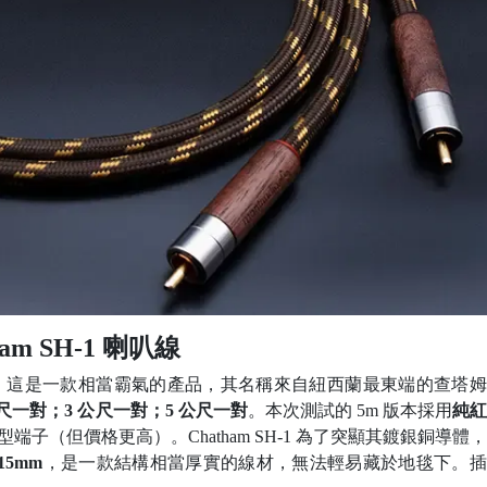
ham SH-1 喇叭線
，這是一款相當霸氣的產品，其名稱來自紐西蘭最東端的查塔姆
 公尺一對；3 公尺一對；5 公尺一對
。本次測試的 5m 版本採用
純
 型端子（但價格更高）。Chatham SH-1 為了突顯其鍍銀銅導體
15mm
，是一款結構相當厚實的線材，無法輕易藏於地毯下。插