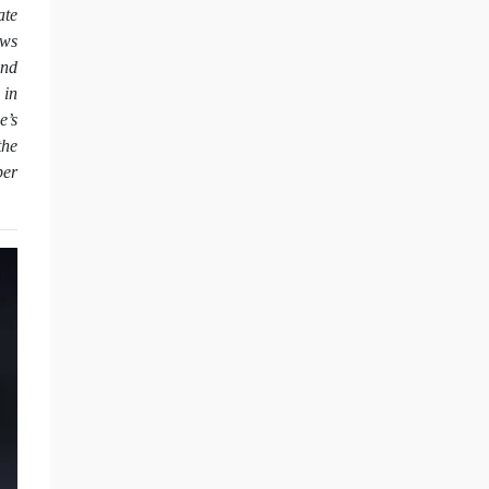
ate
ows
ond
 in
e’s
the
per