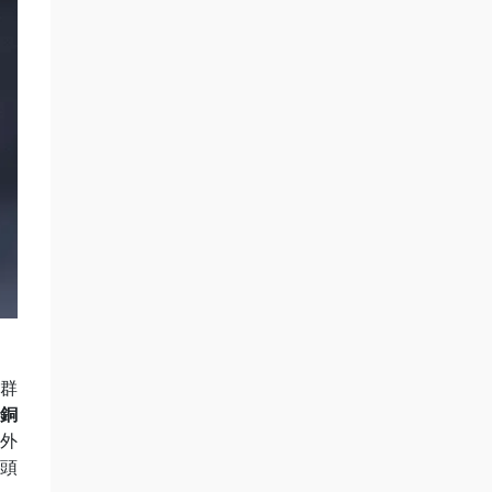
群
紅銅
，外
頭