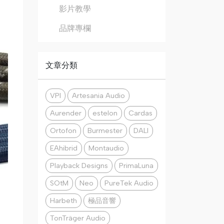
影片教學
品牌專欄
文章分類
VPI
Artesania Audio
Aurender
estelon
Cardas
Ortofon
Burmester
DALI
EAhibrid
Montaudio
Playback Designs
PrimaLuna
SOtM
Neo
PureTek Audio
Harbeth
極品音響
TonTräger Audio