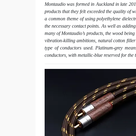
Montaudio was formed in Auckland in late 2013 
products that they felt exceeded the quality of 
a common theme of using polyethylene dielectr
the necessary contact points. As well as adding 
many of Montaudio’s products, the wood being c
vibration-killing ambitions, natural cotton fil
type of conductors used. Platinum-grey means
conductors, with metallic-blue reserved for the 