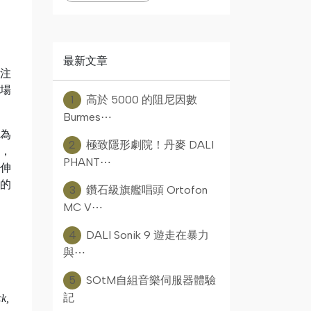
最新文章
專注
市場
1
高於 5000 的阻尼因數
Burmes⋯
專為
2
極致隱形劇院！丹麥 DALI
，
PHANT⋯
延伸
蘭的
3
鑽石級旗艦唱頭 Ortofon
MC V⋯
4
DALI Sonik 9 遊走在暴力
與⋯
5
SOtM自組音樂伺服器體驗
記
k,