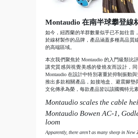
Montaudio 在南半球攀登
如今，紐西蘭的羊群數量似乎已不如往昔，於
於線材製作的品牌，產品涵蓋多種高品質線材
的高端區域。
本次我們聚焦於 Montaudio 的入門級
講究質感與視覺美感的發燒友而設計，同
Montaudio 在設計中特別著重於抑
推出多款相關產品，如接地盒、避震腳墊與線材架
文化傳承為榮，每款產品皆以該國獨特元素命
Montaudio scales the cable he
Montaudio Bowen AC-1, Godle
loom
Apparently, there aren’t as many sheep in New 