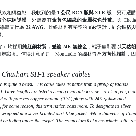
。
-1 喇叭線相得益彰。我收到的是
1 公尺 RCA 版與 XLR 版
，另可選購
核心純銅導體
，外層覆有
金黃色編織的金屬棕色外被
。與 Chath
部導體直徑為
22 AWG
。此線材具有完整的屏蔽設計，結合
銅箔與
擾。
接頭）均採用
純紅銅材質，並鍍 24K 無鎳金
，端子處則覆以
天然胡
識度。值得注意的是，Montaudio 的線材皆為
方向性設計
，因
 Chatham SH-1 speaker cables
 is quite a beast. This cable takes its name from a group of islands
 Three lengths are listed as being available to order: a 1.5m pair, a 3
ted with pure red copper banana (BFA) plugs with 24K gold-plated
 for some reason, this termination costs more. To designate its silver-
wrapped in a silver braided dark blue jacket. With a diameter of 15m
not be hiding under the carpet. The connectors feel reassuringly solid, a