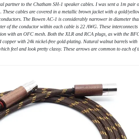
l partner to the Chatham SH-1 speaker cables. I was sent a 1m pair o
m. These cables are covered in a metallic brown jacket with a gold/yello
 conductors. The Bowen AC-1 is considerably narrower in diameter tha
er of the conductor within each cable is 22 AWG. These interconnects
ination with an OFC mesh. Both the XLR and RCA plugs, as with the BF
d copper with 24k nickel-free gold-plating. Natural walnut barrels with
which feel and look pretty classy. These arrows are common to each of 