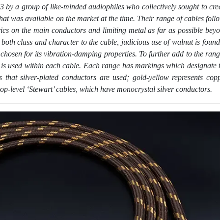
by a group of like-minded audiophiles who collectively sought to cre
what was available on the market at the time. Their range of cables foll
ics on the main conductors and limiting metal as far as possible bey
both class and character to the cable, judicious use of walnut is found
hosen for its vibration-damping properties. To further add to the rang
ler is used within each cable. Each range has markings which designate 
 that silver-plated conductors are used; gold-yellow represents cop
top-level ‘Stewart’ cables, which have monocrystal silver conductors.