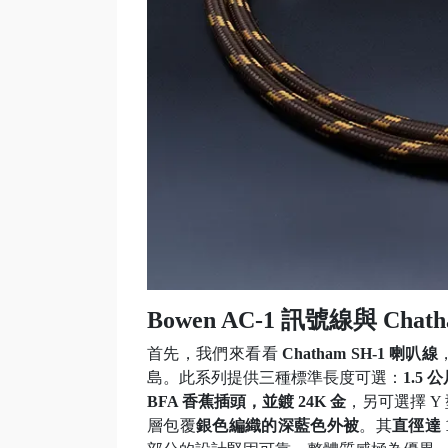
Bowen AC-1 訊號線與 Chat
首先，我們來看看
Chatham SH-1 喇叭線
島。此系列提供三種標準長度可選：
1.5
BFA 香蕉插頭，並鍍 24K 金
，另可選擇 Y
層包覆
銀色編織的深藍色外被
。其
直徑達 