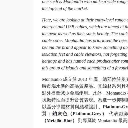
one such is Montaudio who make a wide range o
the top end of the market.
Here, we are looking at their entry-level range 
ethernet and USB cables, which are aimed at the
the gear as well as their sonic beauty. The cabl
cable cores. Montaudio has prioritised the rejec
behind the brand appear to know something abou
isolation feet and cable elevators, not forgett
heritage and has named each product after some
this group of islands and something of a favour
Montaudio 成立於 2013 年底，
時市場水準的高品質產品。其線材系列具
點外盡量減少金屬使用。此外，Montau
抗振特性而提升音質表現。為進一步抑制
以區分導體材質與結構設計。
Platinu
質：
鉑灰色（Platinum-Grey）
代表鍍
（Metallic-Blue）
則專屬於 Montaudio 