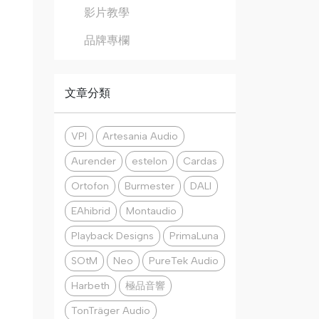
影片教學
品牌專欄
文章分類
VPI
Artesania Audio
Aurender
estelon
Cardas
Ortofon
Burmester
DALI
EAhibrid
Montaudio
Playback Designs
PrimaLuna
SOtM
Neo
PureTek Audio
Harbeth
極品音響
TonTräger Audio