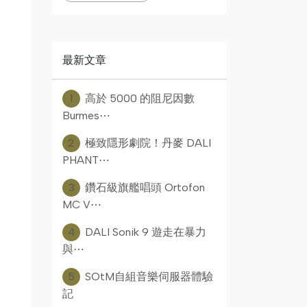
最新文章
1
高於 5000 的阻尼因數
Burmes⋯
2
極致隱形劇院！丹麥 DALI
PHANT⋯
3
鑽石級旗艦唱頭 Ortofon
MC V⋯
4
DALI Sonik 9 遊走在暴力
與⋯
5
SOtM自組音樂伺服器體驗
記