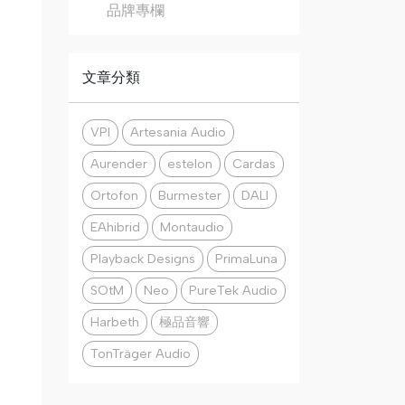
品牌專欄
文章分類
VPI
Artesania Audio
Aurender
estelon
Cardas
Ortofon
Burmester
DALI
EAhibrid
Montaudio
Playback Designs
PrimaLuna
SOtM
Neo
PureTek Audio
Harbeth
極品音響
TonTräger Audio