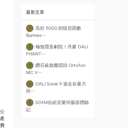
最新文章
1
高於 5000 的阻尼因數
Burmes⋯
2
極致隱形劇院！丹麥 DALI
PHANT⋯
3
鑽石級旗艦唱頭 Ortofon
MC V⋯
4
DALI Sonik 9 遊走在暴力
與⋯
5
SOtM自組音樂伺服器體驗
記
0公
款產
消費