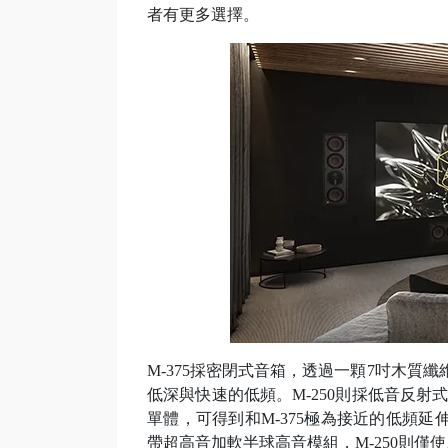
者有更多選擇。
M-375採密閉式音箱，透過一顆7吋木質
低深與快速的低頻。M-250則採低音反射
單體，可得到和M-375極為接近的低頻延伸
帶超高音加軟半球高音模組，M-250則僅使用