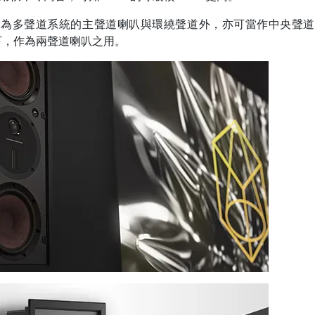
除可做為多聲道系統的主聲道喇叭與環繞聲道外，亦可當作中央聲
下，作為兩聲道喇叭之用。