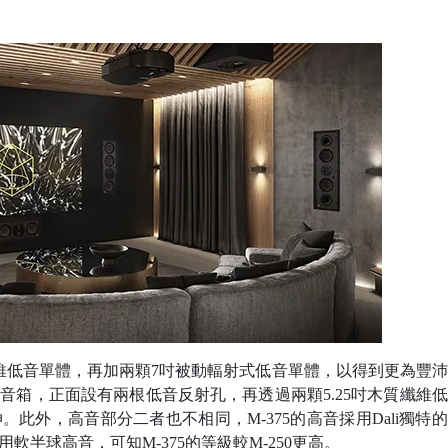
纖維低音單體，再加兩顆7吋被動輻射式低音單體，以得到更為豐
式音箱，正面設有兩根低音反射孔，再透過兩顆5.25吋木質纖維
。此外，高音部分二者也不相同，M-375的高音採用Dali獨特
軟半球高音，可知M-375的等級較M-250更高。