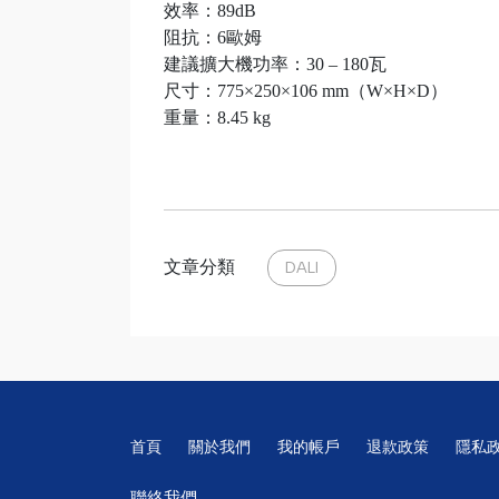
效率：89dB
阻抗：6歐姆
建議擴大機功率：30 – 180瓦
尺寸：775×250×106 mm（W×H×D）
重量：8.45 kg
文章分類
DALI
首頁
關於我們
我的帳戶
退款政策
隱私
聯絡我們