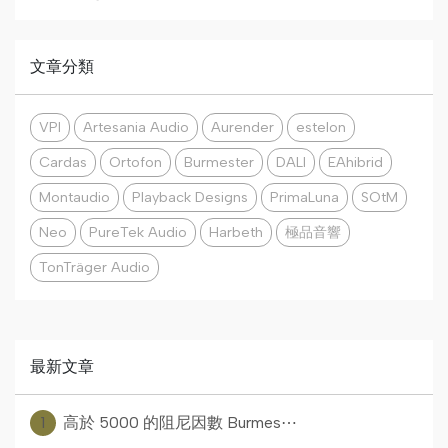
文章分類
VPI
Artesania Audio
Aurender
estelon
Cardas
Ortofon
Burmester
DALI
EAhibrid
Montaudio
Playback Designs
PrimaLuna
SOtM
Neo
PureTek Audio
Harbeth
極品音響
TonTräger Audio
最新文章
1
高於 5000 的阻尼因數 Burmes⋯