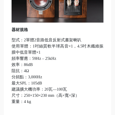
器材規格
型式：2單體2音路低音反射式書架喇叭
使用單體：1吋絲質軟半球高音×1，4.5吋木纖維振
膜中低音單體×1
頻率響應：59Hz – 25kHz
效率：86dB
阻抗：4Ω
分頻點：3,000Hz
最大SPL：105dB
建議擴大機功率：20瓦—100瓦
尺寸：250×150×230 mm（高×寬×深）
重量：4 kg