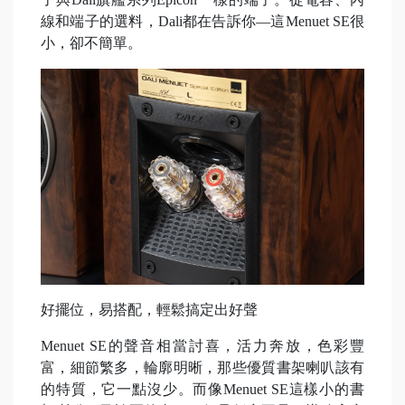
線和端子的選料，Dali都在告訴你—這Menuet SE很
小，卻不簡單。
好擺位，易搭配，輕鬆搞定出好聲
Menuet SE的聲音相當討喜，活力奔放，色彩豐
富，細節繁多，輪廓明晰，那些優質書架喇叭該有
的特質，它一點沒少。而像Menuet SE這樣小的書