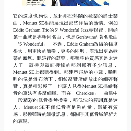
它的速度也夠快，放起那些熱鬧的歡樂的爵士樂
曲，Menuet SE很能展現出那些洋溢的熱情。例如
Eddie Graham Trio的S’ Wonderful Jazz專輯裡，開頭
第一曲就是專輯同名曲，也是Gershwin的著名歌曲
「’S Wonderful」，不過，Eddie Graham改編的幅度
很大，用更快的節奏，更多的即興，表現出更為歡
樂的氣氛。聽這裡的鼓聲，那種彈跳質感真是太迷
人了，鼓棒與鼓面接觸的那剎那有多少訊息，
Menuet SE上都聽得到。那連串飛馳的小鼓，唏哩
哩的像是瀑布湧下，銅鈸敲響所綻放出的細碎聲
響，真是精彩極了，也讓人見得Menuet SE描繪聲
音的筆法有多麼細膩。而在「Cherokee」一曲當中
一段精彩的低音提琴撥奏，那低沈的腔調真是迷
人。Menuet SE不僅低音有足夠的量，還能有質
感，那撥彈時的細微訊息，都關乎其低音域解析力
的表現。