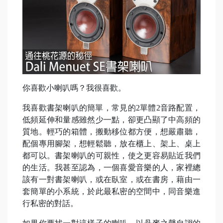
你喜歡小喇叭嗎？我很喜歡。
我喜歡書架喇叭的簡單，常見的2單體2音路配置，
低頻延伸和量感雖然少一點，卻更凸顯了中高頻的
質地。輕巧的箱體，搬動移位都方便，想嚴肅聽，
配個專用腳架，想輕鬆聽，放在櫃上、架上、桌上
都可以。書架喇叭的可親性，使之更容易貼近我們
的生活。我甚至認為，一個喜愛音樂的人，家裡總
該有一對書架喇叭，或在臥室，或在書房，藉由一
套簡單的小系統，於此最私密的空間中，同音樂進
行私密的對話。