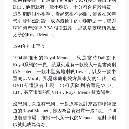
如果你要找一對這樣子的喇叭，以丹麥之聲自詡的
Dali，他們就有一款小喇叭，十分符合這般特質。
這對喇叭很小很輕，看起來很不起眼，卻曾在90年
代引發熱烈討論，成為最搶手的小喇叭之一，堪與
BBC傳奇的LS 3/5A相提並論，那就是被暱稱為皇
太子的Royal Menuet。
1994年推出至今
1994年推出的Royal Menuet，只是當時Dali旗下
Royal系列的一員。該系列還有一款較大一點書架喇
叭Scepter，一款小型落地喇叭Tower，以及一款中
置喇叭Vocal。那是家庭劇院方興未艾的年代，連
DVD都還沒有出現，出租店陳列的還是VCD、
LD，甚至還看的到VHS，Royal Menuet於焉誕生。
沒想到，真沒有想到，一對原本設計來當作環繞聲
道的Royal Menuet，卻因為音質出眾一炮而紅，Dali
也順應市場，推出一代又一代的Menuet，這對小喇
叭就此成為傳奇。