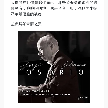
大提琴在此僅是陪伴而已，那些帶著深邃飽滿的濃
郁鼻音，哼哼啊啊地，像是合音一般，妝點著小提
琴華麗優雅的演奏。
盡顯鋼琴音韻之美