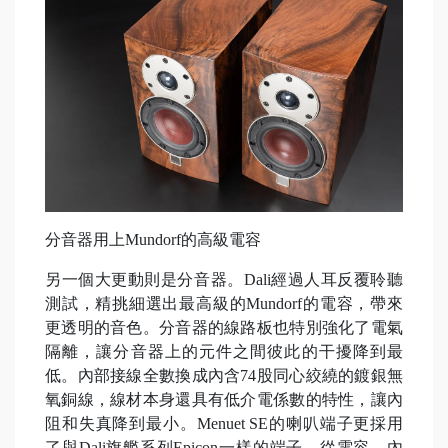
分音器用上Mundorf的高級電容
另一個大更動則是分音器。Dali經過人耳反覆聆聽
測試，精挑細選出最高級的Mundorf的電容，帶來
更透明的音色。分音器的線路板也特別強化了電氣
隔離，讓分音器上的元件之間彼此的干擾降到最
低。內部接線全數換成內含74股同心絞繞的鍍銀無
氧銅線，線材本身還具有低介電係數的特性，讓內
阻和失真降到最小。Menuet SE的喇叭端子更採用
了與Dali旗艦系列Epicon一樣的端子。從電容、內