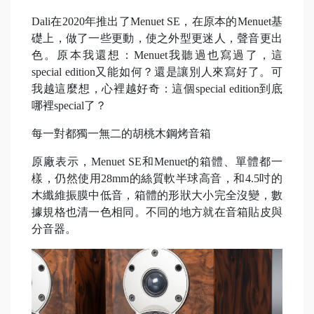
Dali在2020年推出了Menuet SE，在原本的Menuet基
礎上，做了一些更動，使之外型更迷人，聲音更出
色。原本我還想：Menuet我聽過也寫過了，這
special edition又能如何？還是讓別人來寫好了。可
我越這麼想，心裡越好奇：這個special edition到底
哪裡special了？
每一對都獨一無二的胡桃木鋼烤音箱
原廠表示，Menuet SE和Menuet的箱體、單體都一
樣，仍然使用28mm的絲質軟半球高音，和4.5吋的
木纖維振膜中低音，箱體的形狀大小完全沒變，數
據規格也清一色相同。不同的地方就在音箱貼皮與
分音器。