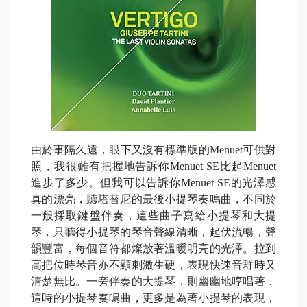
由於事隔久遠，眼下又沒有標準版的Menuet可供對
照，我很難有把握地告訴你Menuet SE比起Menuet
進步了多少。但我可以告訴你Menuet SE的光澤感
真的漂亮，聽塔替尼的最後小提琴奏鳴曲，不同於
一般採取鍵盤伴奏，這些曲子寫給小提琴和大提
琴，只聽得小提琴的琴音聲線清晰，起伏流暢，聲
韻豐富，每個音符都燦放著溫暖明亮的光澤。拉到
高把位時琴音亦不顯刺激生硬，表現快速音群時又
清楚無比。一旁伴奏的大提琴，則幽幽地哼唱著，
這時的小提琴奏鳴曲，更多是為著小提琴的表現，