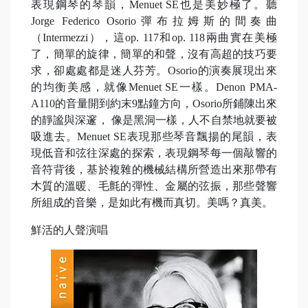
表現鋼琴的琴韻，Menuet SE也是美妙極了。聽
Jorge Federico Osorio彈布拉姆斯的間奏曲
（Intermezzi），這op. 117和op. 118兩曲實在美極
了，簡單的旋律，簡單的和聲，沒有高超的技巧要
求，卻處處都是迷人芬芳。Osorio的演奏展現出來
的均衡美感，就像Menuet SE一樣。Denon PMA-
A110的音量開到約末9點鐘方向，Osorio所鋪陳出來
的靜謐與深邃， 像是黑洞一樣，人不自禁地就要被
吸進去。Menuet SE表現那些琴音飄揚的尾韻，表
現低音和弦往深處的探索，表現鋼琴每一個敲響的
音符背後，基於複雜的機械結構所營造出來那帶有
木質的溫暖、毛氈的彈性、金屬的弦振，那些聲響
所組成的音樂，是如此有機而真切。美嗎？真美。
鮮活的人聲演唱