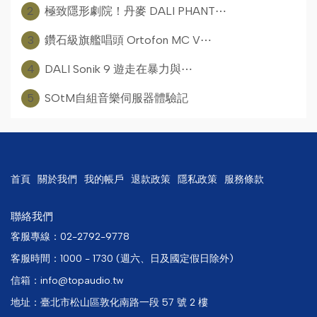
2
極致隱形劇院！丹麥 DALI PHANT⋯
3
鑽石級旗艦唱頭 Ortofon MC V⋯
4
DALI Sonik 9 遊走在暴力與⋯
5
SOtM自組音樂伺服器體驗記
首頁
關於我們
我的帳戶
退款政策
隱私政策
服務條款
聯絡我們
客服專線：02-2792-9778
客服時間：1000 - 1730 (週六、日及國定假日除外)
信箱：info@topaudio.tw
地址：臺北市松山區敦化南路一段 57 號 2 樓