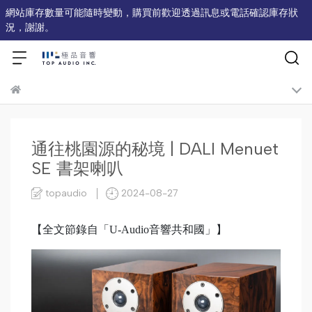
網站庫存數量可能隨時變動，購買前歡迎透過訊息或電話確認庫存狀
況，謝謝。
通往桃園源的秘境 | DALI Menuet
SE 書架喇叭
topaudio
2024-08-27
【全文節錄自「U-Audio音響共和國」】