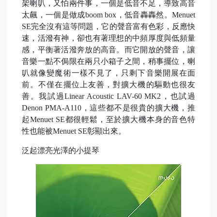
架喇叭，又怕兩件事，一個是低音不足，導致高音
太飆，一個是做成boom box，低音轟轟然。Menuet
SE完全沒有這等問題，它的聲音富有色彩，反應快
速，活潑有神，卻也有著理想的中頻厚度與低頻量
感，平衡著活潑奔放的高音。而它開放的聲音，讓
音樂一點不侷限在兩只小箱子之間，稍事擺位，喇
叭就像變魔術一樣不見了，只剩下音樂開展在面
前。不僅在擺位上友善，對擴大機的驅動也很友
善。我試過Linear Acoustic LAV-60 MK2，也試過
Denon PMA-A110，這些都不是很貴的擴大機，推
起Menuet SE都很輕鬆，至於擴大機本身的音色特
性也能被Menuet SE彰顯出來。
泛起漂亮光澤的小提琴