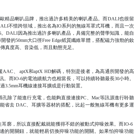
北歐精品喇叭品牌，推出過許多精美的喇叭產品。而DALI也很
ALI不惜跨領域，推出名為IO系列的無線耳罩式耳機，而且一
IO-6。DALI因為推出過許多喇叭產品，具備完整的聲學知識，能
發的50mm大口徑Free Edge紙質纖維單體，搭配磁力強勁的
聲音傳真度高、音染低，而且動態充足。
援AAC、 aptX和aptX HD解碼，特別是後者，為高通所開發的
。而IO-6的電池續航力也相當長，可以持續聆聽最長30小時
過3.5mm耳機線連接耳擴或是行動裝置。
e-C插孔除了能進行充電，也能夠直接連接PC、Mac等訊源進行聆
於能省去 DAC、耳擴等器材的搭配，比起一般無線耳機有更多
住耳廓，所以直接配戴就能獲得不錯的被動式抑噪效果。而IO-6
邊的開關鈕，就能輕易切換抑噪功能的開關。如果怕抑噪功能