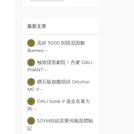
最新文章
1
高於 5000 的阻尼因數
Burmes⋯
2
極致隱形劇院！丹麥 DALI
PHANT⋯
3
鑽石級旗艦唱頭 Ortofon
MC V⋯
4
DALI Sonik 9 遊走在暴力
與⋯
5
SOtM自組音樂伺服器體驗
記