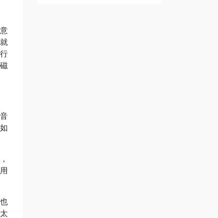
留意
次就
自行
釹磁
高音
。如
聽，
運用
 也
太