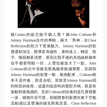
聽Cardas的線怎能不聽人聲？聽John Coltrane和
Johnny Hartman合作的專輯，兩大「男神」在Clear
Reflection的助力下更展魅力。Johnny Hartman的歌
聲濃郁深沈，醇厚富有磁性，著時迷人，轉音、咬
字、喉韻都甚清楚，甚至比我手邊的其他線材聽來
似乎都更明顯一些，人聲也被放大了一點。John
Coltrane的次中音薩克斯風聽來飽滿厚實，音調與
Johnny Hartman的歌聲一般，兩相配來，Coltrane根
本不是伴奏，那是合唱。當留意Johnny Hartman唱
到弱音的收尾，或盪到低音時的聲腔共鳴，那是有
振動和搖曳感的。至於Coltrane的吹奏則是扎實穩重
一派，雖無抖音可賞，卻能體會到紮實吹奏下空氣
流動感以及豐滿的薩克斯風音質。Clear Reflection