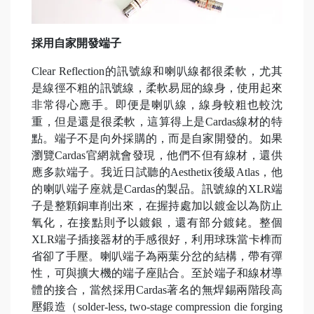
採用自家開發端子
Clear Reflection的訊號線和喇叭線都很柔軟，尤其
是線徑不粗的訊號線，柔軟易屈的線身，使用起來
非常得心應手。即便是喇叭線，線身較粗也較沈
重，但是還是很柔軟，這算得上是Cardas線材的特
點。端子不是向外採購的，而是自家開發的。如果
瀏覽Cardas官網就會發現，他們不但有線材，還供
應多款端子。我近日試聽的Aesthetix後級Atlas，他
的喇叭端子座就是Cardas的製品。訊號線的XLR端
子是整顆銅車削出來，在握持處加以鍍金以為防止
氧化，在接點則予以鍍銀，還有部分鍍銠。整個
XLR端子插接器材的手感很好，利用球珠當卡榫而
省卻了手壓。喇叭端子為兩葉分岔的結構，帶有彈
性，可與擴大機的端子座貼合。至於端子和線材導
體的接合，當然採用Cardas著名的無焊錫兩階段高
壓鍛造（solder-less, two-stage compression die forging