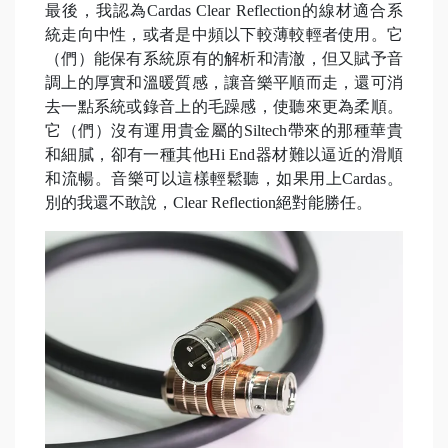
最後，我認為Cardas Clear Reflection的線材適合系
統走向中性，或者是中頻以下較薄較輕者使用。它
（們）能保有系統原有的解析和清澈，但又賦予音
調上的厚實和溫暖質感，讓音樂平順而走，還可消
去一點系統或錄音上的毛躁感，使聽來更為柔順。
它（們）沒有運用貴金屬的Siltech帶來的那種華貴
和細膩，卻有一種其他Hi End器材難以逼近的滑順
和流暢。音樂可以這樣輕鬆聽，如果用上Cardas。
別的我還不敢說，Clear Reflection絕對能勝任。