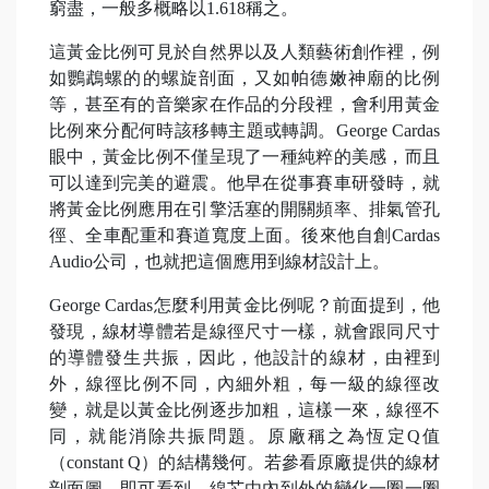
窮盡，一般多概略以1.618稱之。
這黃金比例可見於自然界以及人類藝術創作裡，例
如鸚鵡螺的的螺旋剖面，又如帕德嫩神廟的比例
等，甚至有的音樂家在作品的分段裡，會利用黃金
比例來分配何時該移轉主題或轉調。George Cardas
眼中，黃金比例不僅呈現了一種純粹的美感，而且
可以達到完美的避震。他早在從事賽車研發時，就
將黃金比例應用在引擎活塞的開關頻率、排氣管孔
徑、全車配重和賽道寬度上面。後來他自創Cardas
Audio公司，也就把這個應用到線材設計上。
George Cardas怎麼利用黃金比例呢？前面提到，他
發現，線材導體若是線徑尺寸一樣，就會跟同尺寸
的導體發生共振，因此，他設計的線材，由裡到
外，線徑比例不同，內細外粗，每一級的線徑改
變，就是以黃金比例逐步加粗，這樣一來，線徑不
同，就能消除共振問題。原廠稱之為恆定Q值
（constant Q）的結構幾何。若參看原廠提供的線材
剖面圖，即可看到，線芯由內到外的變化一圈一圈