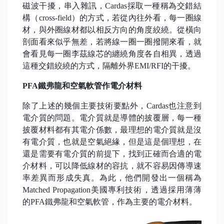
磁波干擾，串入雜訊，Cardas採取一種稱為交錯結
構（cross-field）的方式，若從內往外看，每一圈線
材，與外圈線材都以相反方向的角度絞繞。從橫向
剖面看來似乎無差，若將線一圈一圈撥開來看，就
會看見每一圈李茲線芯的纏繞角度各自相異，透過
這種交錯絞繞的方式，隔離外界EMI/RFI的干擾。
PFA鐵弗龍和空氣軟管作電介材料
除了上述的幾個主要技術要點外，Cardas也注意到
電介質的問題。電介質就是導體的披覆層，每一種
披覆材料都有其電介係數，最理想的電介質就是沒
有電介質，也就是空氣絕緣，但是這是個理想，在
還是需要有電介質的前提下，找到正確而合適的電
介材料，可以降低線材的容抗，就不容易因傳導速
率差異而形成失真。為此，他們開發出一個稱為
Matched Propagation美國專利技術，透過採用薄薄
的PFA鐵弗龍和空氣軟管，作為主要的電介材料。