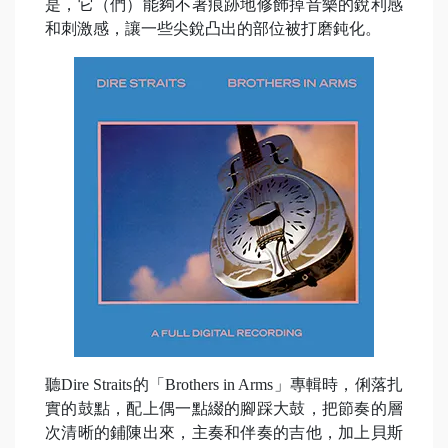
是，它（們）能夠不著痕跡地修飾掉音樂的銳利感
和刺激感，讓一些尖銳凸出的部位被打磨鈍化。
聽Dire Straits的「Brothers in Arms」專輯時，俐落扎
實的鼓點，配上偶一點綴的腳踩大鼓，把節奏的層
次清晰的鋪陳出來，主奏和伴奏的吉他，加上貝斯