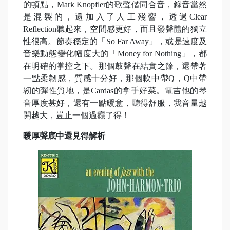
的頓點，Mark Knopfler的歌聲偕同合音，錄音當然
是混製的，還加入了人工殘響，透過Clear
Reflection聽起來，空間感更好，而且發聲體的獨立
性很高。節奏穩定的「So Far Away」，或是速度及
音樂動態變化幅度大的「Money for Nothing」，都
在明確的掌控之下。那個鼓聲在結實之餘，還帶著
一點柔韌感，質感十分好，那個軟中帶Q，Q中帶
韌的彈性質地，是Cardas的拿手好菜。電吉他的琴
音厚度甚好，還有一點暖意，聽得舒服，我音量越
開越大，豈止一個過癮了得！
暖厚聲底中還見得解析