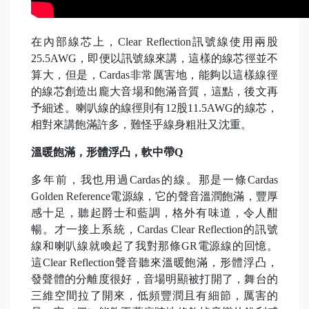
在內部線芯上，Clear Reflection訊號線使用兩股
25.5AWG，即便以訊號線來講，這樣的線芯徑並不
算大，但是，Cardas非常厲害地，能夠以這樣線徑
的線芯創造出龐大音場和飽滿音質，這點，後文再
予細述。喇叭線的線徑則有12股11.5AWG的線芯，
相對來講飽滿許多，難怪乎線身粗壯又沈重。
溫暖飽滿，形體浮凸，軟中帶Q
多年前，我也用過Cardas的線。那是一條Cardas
Golden Reference電源線，它的聲音溫潤飽滿，豐厚
感十足，聽起爵士和藍調，格外有味道，令人酣
暢。才一接上系統，Cardas Clear Reflection的訊號
線和喇叭線就喚起了我對那條GR電源線的回憶。
這Clear Reflection聲音聽來溫暖飽滿，形體浮凸，
發聲體的分離度很好，音場明顯被打開了，舞台的
三維空間拉了開來，低頻豐潤且有細節，厲害的