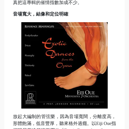
真把這專輯的催情指數加成不少。
音場寬大，結像和定位明確
放起大編制的管弦樂，因為音場寬闊，分離度高，
形體飽滿，低音豐厚，聽來格外過癮。以Eiji Oue指