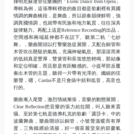
揮明尼蘇達管弦樂團的「Exotic Dance from Opera」
專輯為例，這張專輯裡收的曲目都是歌劇裡有異國
情調的舞曲橋段，是舞曲，所以節奏韻律鮮明，強
調異國情調，也就帶有民族和地方氣質，往往深具
旋律魅力。再配上這是Reference Recording的出品，
空間感和兩端延伸都不在話下。聽第二軌「七紗
舞」，樂曲開頭以打擊樂急促展開，又配合銅管和
木管吹出懸疑的氣氛，充滿神秘氣息。那滾滾而來
的低頻真是豐厚，雙簧管和長笛悠悠輕鳴，那結像
和定位明確，而且那是有距離感的。小提琴部反覆
奏出木管的主題，聽得一片帶有光澤的、纖細的弦
樂聲，嗯，Cardas不是只會搞中頻和低音，高音也
行的。
樂曲漸入尾聲，激烈情緒漸張，音樂的動態展開，
Clear Reflection把音樂的張力給拉開，叫人聽來震
懾。至於第七軌是德弗札克的歌劇「露莎卡」中的
波蘭舞曲，樂曲開頭以銅管，小號聲溫暖而有厚
度，三角鐵繽紛清揚，好一個富麗堂皇的節慶氣