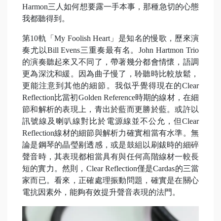
Harmon三人如何想要露一手本事，那種急切的心態
我都聽得到。
第10軌「My Foolish Heart」是知名的慢歌，歷來演
奏尤以Bill Evens三重奏最有名。John Hartmon Trio
的演奏聽起來又不同了，帶著幾分都會情懷，語調
更為深沈和緩。因為曲子慢了，聆聽時比較放鬆，
更能注意到其他的細節。我似乎覺得現在的Clear
Reflection比當初Golden Reference時期的線材，在細
節和解析的表現上，青出於藍而更勝於藍。或許以
訊號線及喇叭線對比於電源線並不公允，但Clear
Reflection線材的細節與解析力確實相當有水準。無
論是鋼琴的晶瑩剔透感，或是鼓組以刷鈸時的細碎
聲音時，其表現都相當具有與任何高階線材一較長
短的實力。然則，Clear Reflection僅是Cardas的三當
家而已。看來，正確處理振動問題，確實是在關心
電抗因素外，能夠有效提升聲音表現的法門。