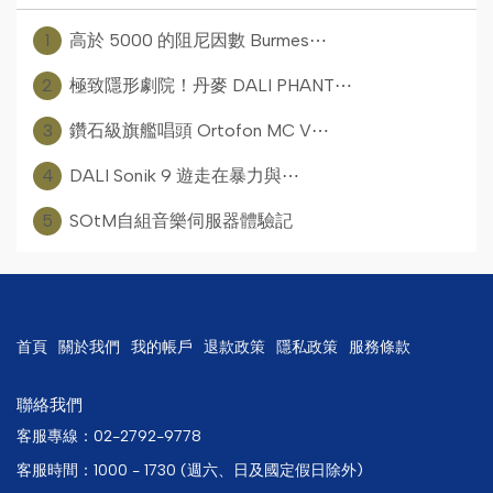
1
高於 5000 的阻尼因數 Burmes⋯
2
極致隱形劇院！丹麥 DALI PHANT⋯
3
鑽石級旗艦唱頭 Ortofon MC V⋯
4
DALI Sonik 9 遊走在暴力與⋯
5
SOtM自組音樂伺服器體驗記
首頁
關於我們
我的帳戶
退款政策
隱私政策
服務條款
聯絡我們
客服專線：02-2792-9778
客服時間：1000 - 1730 (週六、日及國定假日除外)