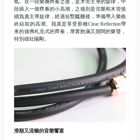
氛。在一段樂團齊奏之後，是木管主導的旋律，中
段插入一個齊奏的小高潮，之後則是弦樂和木管接
續負責主導旋律，經過短暫醞釀後，準備帶入樂曲
終結前的高潮。我真是享受那種Clear Reflection帶
來的德弗札克式的齊奏，厚實飽滿又開闊的樂聲，
特別雄壯陽剛。
滑順又流暢的音樂饗宴