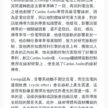
Cardas的創辦人George Cardas是電信工程師出身，
其間還轉跑道去賽車界轉了一回，再回到電信業。
之後他創辦了Cardas Audio專營高級音響線材。因
為是電信背景，所以他對纜線研究著力甚多，對於
訊號傳導方面的專業知識豐富。他發現，影響訊號
傳導的一個關鍵因素，還不是阻抗、容抗、感抗、
傳導率等一些電學因素，他發現振動的影響甚於一
切。他在轉往賽車界發展期間，致力於研究振動控
制，當他將所知應用到引擎的改良上時，獲致出人
意表的正向結果。他在振動控制方面取得了好幾項
專利，創立Cardas Audio後，George繼續將振動控制
應用在線材研製上，便造就了Cardas Audio的線材
傳奇。
George認為，音響系統離不開交流電，而交流電的
週期效應（cyclic effect）會在線材上產生震盪。這
道理有點像是撥彈吉他的弦所產生的震盪一樣。不
幸的是，這樣的振動或諧振會扭曲訊號，進而導致
全頻段的聲音失真。此外，線材導體和器材機箱的