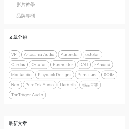
影片教學
品牌專欄
文章分類
VPI
Artesania Audio
Aurender
estelon
Cardas
Ortofon
Burmester
DALI
EAhibrid
Montaudio
Playback Designs
PrimaLuna
SOtM
Neo
PureTek Audio
Harbeth
極品音響
TonTräger Audio
最新文章