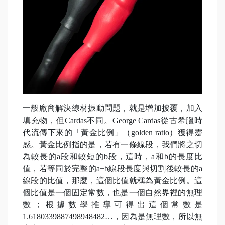
一般廠商解決線材振動問題，就是增加披覆，加入
填充物，但Cardas不同。George Cardas從古希臘時
代流傳下來的「黃金比例」（golden ratio）獲得靈
感。黃金比例指的是，若有一條線段，我們將之切
為較長的a段和較短的b段，這時，a和b的長度比
值，若等同於完整的a+b線段長度與切割後較長的a
線段的比值，那麼，這個比值就稱為黃金比例。這
個比值是一個固定常數，也是一個自然界裡的無理
數；根據數學推導可得出這個常數是
1.6180339887498948482…，因為是無理數，所以無