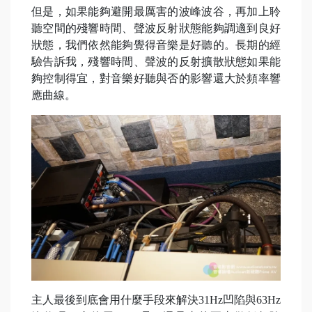
但是，如果能夠避開最厲害的波峰波谷，再加上聆
聽空間的殘響時間、聲波反射狀態能夠調適到良好
狀態，我們依然能夠覺得音樂是好聽的。長期的經
驗告訴我，殘響時間、聲波的反射擴散狀態如果能
夠控制得宜，對音樂好聽與否的影響還大於頻率響
應曲線。
主人最後到底會用什麼手段來解決31Hz凹陷與63Hz