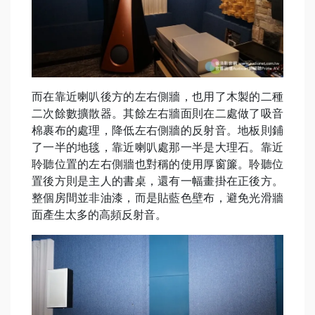
而在靠近喇叭後方的左右側牆，也用了木製的二種
二次餘數擴散器。其餘左右牆面則在二處做了吸音
棉裹布的處理，降低左右側牆的反射音。地板則鋪
了一半的地毯，靠近喇叭處那一半是大理石。靠近
聆聽位置的左右側牆也對稱的使用厚窗簾。聆聽位
置後方則是主人的書桌，還有一幅畫掛在正後方。
整個房間並非油漆，而是貼藍色壁布，避免光滑牆
面產生太多的高頻反射音。