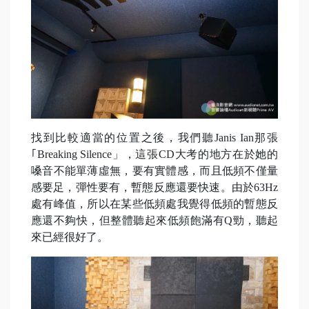
找到比較適當的位置之後，我們聽Janis Ian那張
｢Breaking Silence」，這張CD大考的地方在於她的
嗓音不能單薄虛無，要有實體感，而且低頻不僅量
感要足，彈性要有，暫態反應還要快速。由於63Hz
處有峰值，所以在某些低頻處我覺得低頻的暫態反
應還不夠快，但整體聽起來低頻飽滿有Q勁，聽起
來已經很好了。