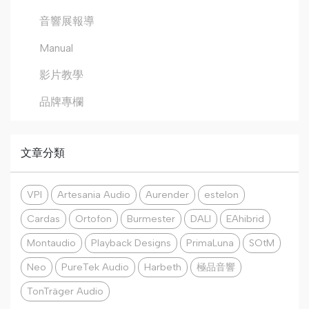
音響展報導
Manual
影片教學
品牌專欄
文章分類
VPI
Artesania Audio
Aurender
estelon
Cardas
Ortofon
Burmester
DALI
EAhibrid
Montaudio
Playback Designs
PrimaLuna
SOtM
Neo
PureTek Audio
Harbeth
極品音響
TonTräger Audio