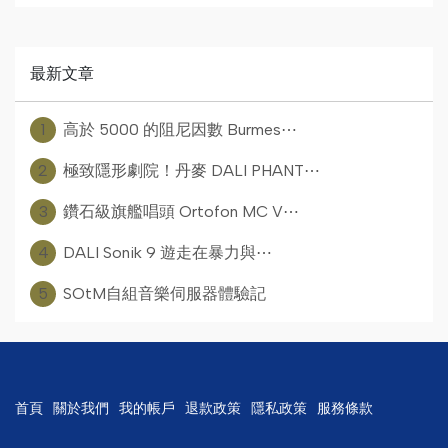
最新文章
1
高於 5000 的阻尼因數 Burmes⋯
2
極致隱形劇院！丹麥 DALI PHANT⋯
3
鑽石級旗艦唱頭 Ortofon MC V⋯
4
DALI Sonik 9 遊走在暴力與⋯
5
SOtM自組音樂伺服器體驗記
首頁
關於我們
我的帳戶
退款政策
隱私政策
服務條款