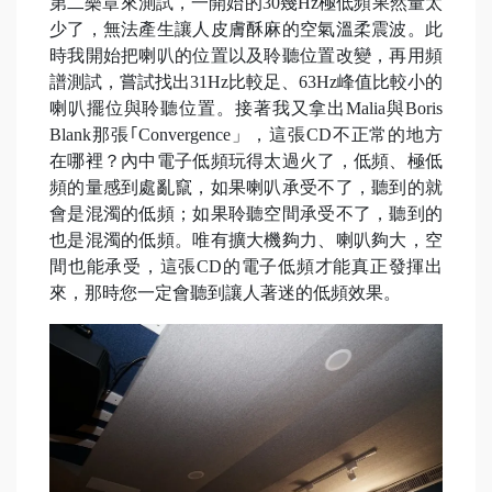
第二樂章來測試，一開始的30幾Hz極低頻果然量太
少了，無法產生讓人皮膚酥麻的空氣溫柔震波。此
時我開始把喇叭的位置以及聆聽位置改變，再用頻
譜測試，嘗試找出31Hz比較足、63Hz峰值比較小的
喇叭擺位與聆聽位置。接著我又拿出Malia與Boris
Blank那張｢Convergence」，這張CD不正常的地方
在哪裡？內中電子低頻玩得太過火了，低頻、極低
頻的量感到處亂竄，如果喇叭承受不了，聽到的就
會是混濁的低頻；如果聆聽空間承受不了，聽到的
也是混濁的低頻。唯有擴大機夠力、喇叭夠大，空
間也能承受，這張CD的電子低頻才能真正發揮出
來，那時您一定會聽到讓人著迷的低頻效果。