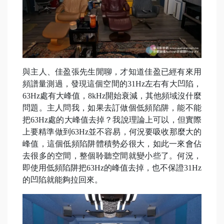
與主人、佳盈張先生閒聊，才知道佳盈已經有來用
頻譜量測過，發現這個空間的31Hz左右有大凹陷，
63Hz處有大峰值，8kHz開始衰減，其他頻域沒什麼
問題。主人問我，如果去訂做個低頻陷阱，能不能
把63Hz處的大峰值去掉？我說理論上可以，但實際
上要精準做到63Hz並不容易，何況要吸收那麼大的
峰值，這個低頻陷阱體積勢必很大，如此一來會佔
去很多的空間，整個聆聽空間就變小些了。何況，
即使用低頻陷阱把63Hz的峰值去掉，也不保證31Hz
的凹陷就能夠拉回來。