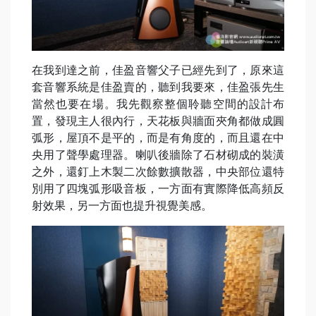
在我到達之前，佳盈音響父子已經先到了，原來這
套音響系統是佳盈賣的，聽到我要來，佳盈張先生
當然也要在場。我先觀察整個聆聽空間的設計布
置，發現主人很內行，天花板與牆面夾角都做成圓
弧形，屋頂不是平的，而是有角度的，而且還在中
央用了聲學處理器。喇叭後牆除了石材砌成的裝潢
之外，還釘上木製二次餘數擴散器，中央部位還特
別用了四塊弧形吸音板，一方面有實際降低高頻反
射效果，另一方面也提升視覺美感。