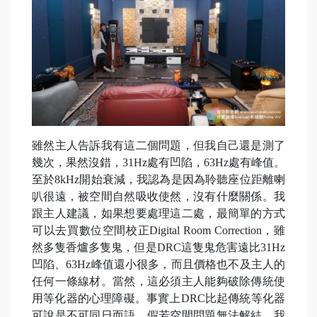
雖然主人告訴我有這二個問題，但我自己還是測了
幾次，果然沒錯，31Hz處有凹陷，63Hz處有峰值。
至於8kHz開始衰減，我認為是因為聆聽座位距離喇
叭很遠，被空間自然吸收使然，沒有什麼關係。我
跟主人建議，如果想要處理這二處，最簡單的方式
可以去買數位空間校正Digital Room Correction，雖
然多隻香爐多隻鬼，但是DRC這隻鬼危害遠比31Hz
凹陷、63Hz峰值還小很多，而且價格也不及主人的
任何一條線材。當然，這必須主人能夠破除傳統使
用等化器的心理障礙。事實上DRC比起傳統等化器
可說是不可同日而語，假若空間問題無法解結，我