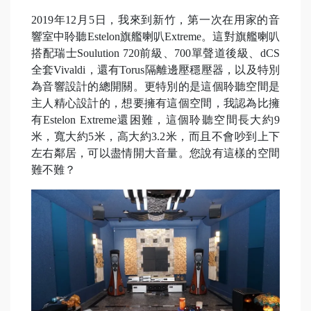
2019年12月5日，我來到新竹，第一次在用家的音
響室中聆聽Estelon旗艦喇叭Extreme。這對旗艦喇叭
搭配瑞士Soulution 720前級、700單聲道後級、dCS
全套Vivaldi，還有Torus隔離邊壓穩壓器，以及特別
為音響設計的總開關。更特別的是這個聆聽空間是
主人精心設計的，想要擁有這個空間，我認為比擁
有Estelon Extreme還困難，這個聆聽空間長大約9
米，寬大約5米，高大約3.2米，而且不會吵到上下
左右鄰居，可以盡情開大音量。您說有這樣的空間
難不難？