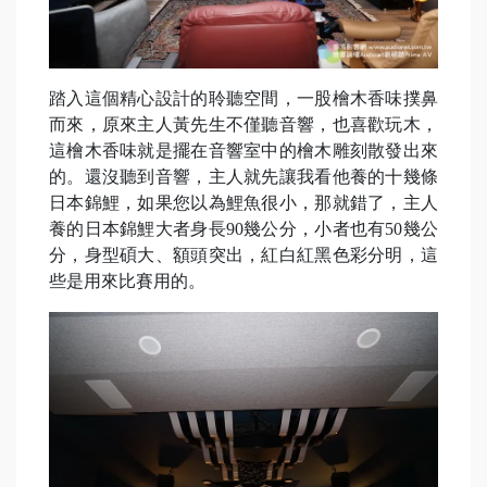
踏入這個精心設計的聆聽空間，一股檜木香味撲鼻
而來，原來主人黃先生不僅聽音響，也喜歡玩木，
這檜木香味就是擺在音響室中的檜木雕刻散發出來
的。還沒聽到音響，主人就先讓我看他養的十幾條
日本錦鯉，如果您以為鯉魚很小，那就錯了，主人
養的日本錦鯉大者身長90幾公分，小者也有50幾公
分，身型碩大、額頭突出，紅白紅黑色彩分明，這
些是用來比賽用的。