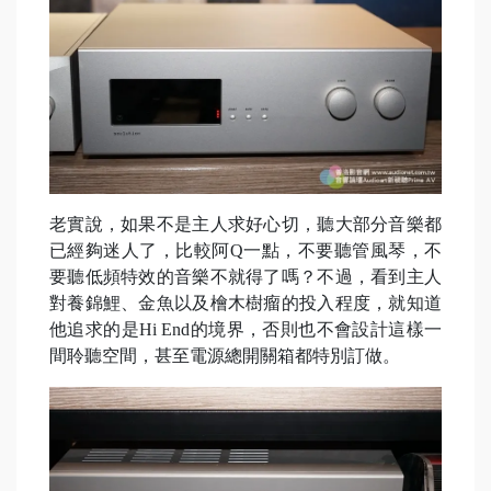
老實說，如果不是主人求好心切，聽大部分音樂都
已經夠迷人了，比較阿Q一點，不要聽管風琴，不
要聽低頻特效的音樂不就得了嗎？不過，看到主人
對養錦鯉、金魚以及檜木樹瘤的投入程度，就知道
他追求的是Hi End的境界，否則也不會設計這樣一
間聆聽空間，甚至電源總開關箱都特別訂做。