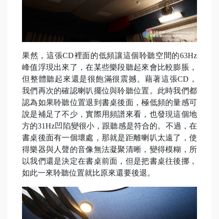
果然，這張CD裡面的低頻讓這個聆聽空間的63Hz
峰值浮現出來了，在某些樂段聽起來會比較膨脹，
但整體聽起來還是很飽滿很震撼。藉著這張CD，
我們再次的確認喇叭擺位與聆聽位置。此時我們都
認為如果聆聽位置退到書桌後面，極低頻的量感可
說是補足了不少，實際用頻譜來看，也發現這個地
方的31Hz凹陷變很小，跟聽感是符合的。不過，在
書桌後面有一個壞處，那就是距離喇叭太遠了，使
得樂器與人聲的音像無法凝聚清晰，變得模糊，所
以我們還是決定在書桌前面，但是把書桌往後挪，
如此一來聆聽位置就比原來還要後退。